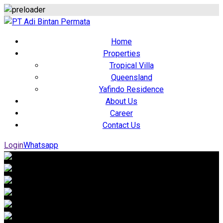
Home
Properties
Tropical Villa
Queensland
Yafindo Residence
About Us
Career
Contact Us
Login
Whatsapp