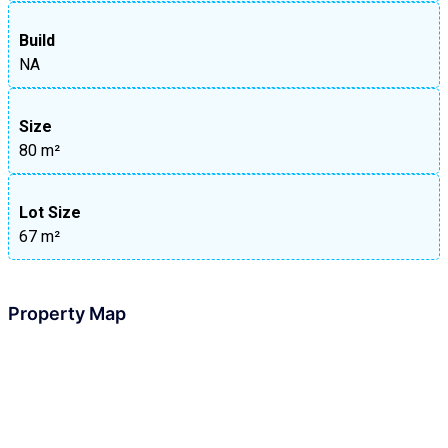
Build
NA
Size
80 m²
Lot Size
67 m²
Property Map