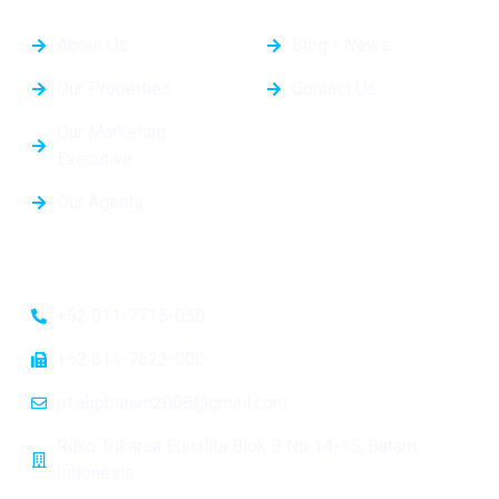
General Info
Quick Links
About Us
Blog / News
Our Properties
Contact Us
Our Marketing
Executive
Our Agents
Contacts
+62 811-7715-050
+62 811-7622-000
pt.abpbatam2008@gmail.com
Ruko Trikarsa Equalita Blok B No 14-15, Batam,
Indonesia