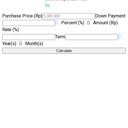
Rp
Purchase Price (Rp)
Down Payment
Percent (%)
Amount (Rp)
Rate (%)
Term
Year(s)
Month(s)
Calculate
Kami dapat membantu Anda menemukan properti yang
sempurna dan mewujudkan rumah impian Anda.