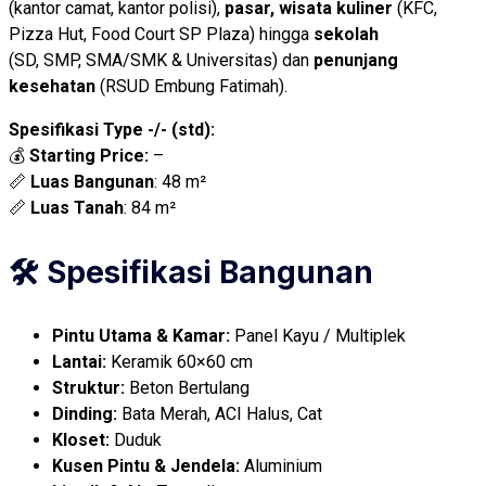
(kantor camat, kantor polisi),
pasar, wisata kuliner
(KFC,
Pizza Hut, Food Court SP Plaza) hingga
sekolah
(SD, SMP, SMA/SMK & Universitas) dan
penunjang
kesehatan
(RSUD Embung Fatimah).
Spesifikasi Type -/- (std):
💰
Starting Price:
–
📏
Luas Bangunan
: 48 m²
📏
Luas Tanah
: 84 m²
🛠️ Spesifikasi Bangunan
Pintu Utama & Kamar:
Panel Kayu / Multiplek
Lantai:
Keramik 60×60 cm
Struktur:
Beton Bertulang
Dinding:
Bata Merah, ACI Halus, Cat
Kloset:
Duduk
Kusen Pintu & Jendela:
Aluminium